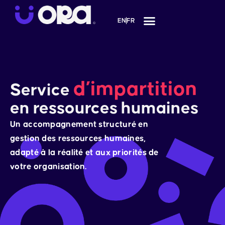
Aller
au
EN
FR
contenu
d’impartition
Service
en ressources humaines
Un accompagnement structuré en
gestion des ressources humaines,
adapté à la réalité et aux priorités de
votre organisation.