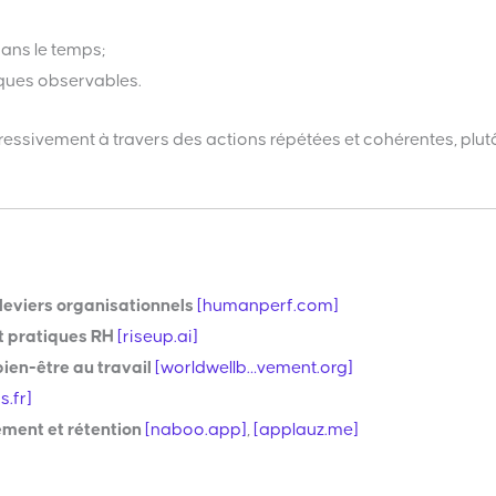
dans le temps;
iques observables.
ressivement à travers des actions répétées et cohérentes, plut
leviers organisationnels
[humanperf.com]
t pratiques RH
[riseup.ai]
bien-être au travail
[worldwellb…vement.org]
rs.fr]
ment et rétention
[naboo.app]
,
[applauz.me]