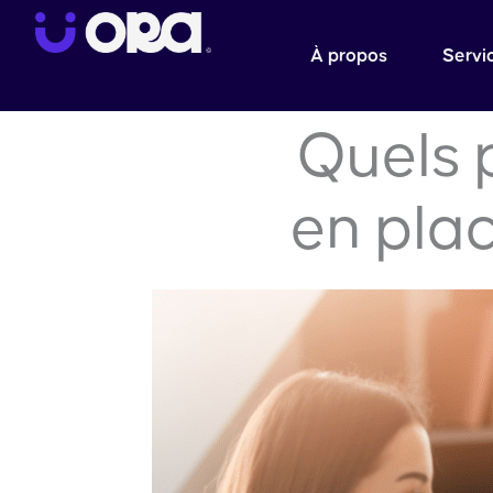
Aller
au
À propos
Servi
contenu
Quels 
en pla