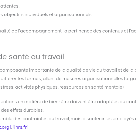
attentes;
s objectifs individuels et organisationnels.
ualité de l’accompagnement, la pertinence des contenus et l’acc
e santé au travail
composante importante de la qualité de vie au travail et de l
férentes formes, allant de mesures organisationnelles (organisa
u stress, activités physiques, ressources en santé mentale).
erventions en matière de bien-être doivent être adaptées au con
des effets durables.
mble des contraintes du travail, mais à soutenir les employés 
.org]
,
[inrs.fr]