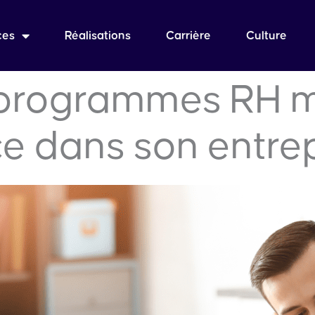
ces
Réalisations
Carrière
Culture
programmes RH m
ce dans son entre