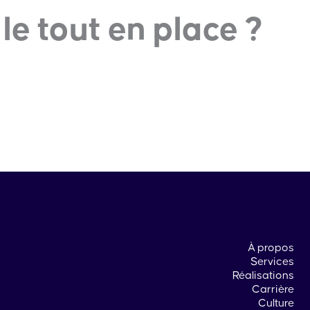
e tout en place ?
À propos
Services
Réalisations
Carrière
Culture