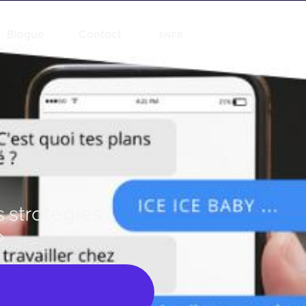
Blogue
Contact
EN
FR
 stratégies
»