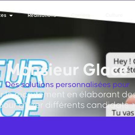
ces
Réalisations
Carrière
Culture
Monsieur Glace
Des solutions personnalisées pour
r le recrutement en élaborant des
pour attirer différents candidats. 