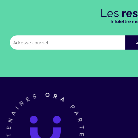
Les
re
Infolettre m
Adresse
S
courriel